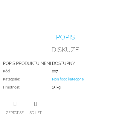
J
E
M
E
PATROVÉ
POPIS
DORTY
NA
DISKUZE
ZAKÁZKY
2
500
POPIS PRODUKTU NENÍ DOSTUPNÝ
Kč
Kód
207
Kategorie
:
Non food kategorie
Hmotnost
:
15 kg
ZEPTAT SE
SDÍLET