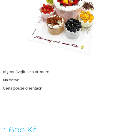
A
J
Í
T
?
HLEDAT
objednávejte 24h předem
Na dotaz
Cena pouze orientační
D
O
P
O
R
U
Č
1 600 Kč
U