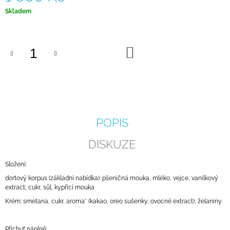
J
Měrná
Skladem
E
cena:
M
E
DO
KOŠÍKU
DORT
S
KVĚTINAMI
Z
ČERSTVÉHO
KRÉMU
1KG
POPIS
900
Kč
DISKUZE
Složení:
dortový korpus (základní nabídka): pšeničná mouka, mléko, vejce, vanilkový
extract, cukr, sůl, kypřící mouka
Krém: smetana, cukr, aroma* (kakao, oreo sušenky, ovocné extract), želaniny
Příchuť náplně: