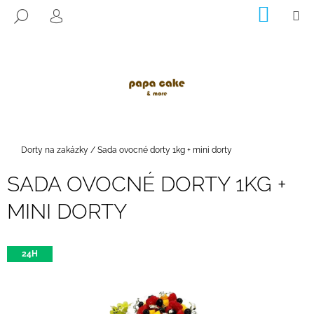
K
Přejít
NÁKUP
M
HLEDAT
na
KOŠÍK
O
PŘIHLÁŠENÍ
ZPĚT
ZPĚT
obsah
Š
Í
C
K
O
P
O
T
Domů
Dorty na zakázky
/
Sada ovocné dorty 1kg + mini dorty
Ř
SADA OVOCNÉ DORTY 1KG +
E
B
MINI DORTY
U
J
E
24H
T
E
N