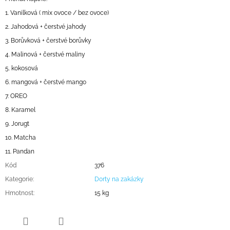
1. Vanilková ( mix ovoce / bez ovoce)
2. Jahodová + čerstvé jahody
3. Borůvková + čerstvé borůvky
4. Malinová + čerstvé maliny
5. kokosová
6. mangová + čerstvé mango
7. OREO
8. Karamel
9. Jorugt
10. Matcha
11. Pandan
Kód
376
Kategorie
:
Dorty na zakázky
Hmotnost
:
15 kg